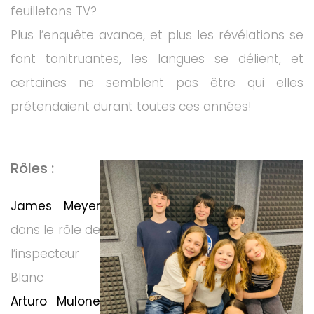
feuilletons TV?
Plus l’enquête avance, et plus les révélations se
font tonitruantes, les langues se délient, et
certaines ne semblent pas être qui elles
prétendaient durant toutes ces années!
Rôles :
James Meyer
dans le rôle de
l’inspecteur
Blanc
Arturo Mulone