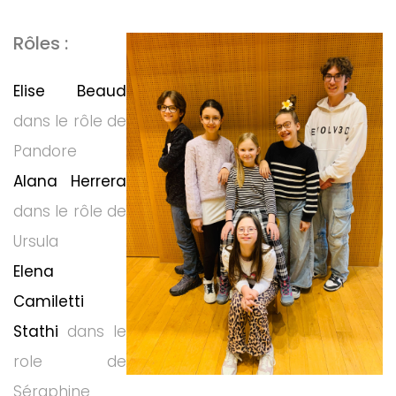
Rôles :
Elise Beaud
dans le rôle de
Pandore
Alana Herrera
dans le rôle de
Ursula
Elena
Camiletti
Stathi
dans le
role de
Séraphine