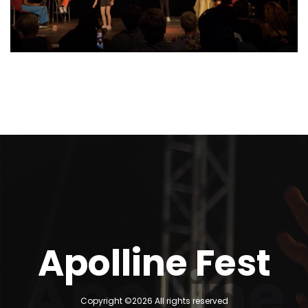
Apolline Fest
Apolline
Copyright ©
2026 All rights reserved