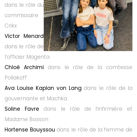
dans le rôle du
commissaire
Crikx
Victor
Menard
dans le rôle de
l’officier Magenta
Chloé Archimi
dans le rôle de la comtesse
Poliakoff
Ava Louise Kaplan von Lang
dans le rôle de la
gouvernante et Machka
Soline Favre
dans le rôle de l’infirmière et
Madame Bosson
Hortense Bouyssou
dans le rôle de la femme de