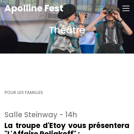
Aller
Apolline Fest
au
contenu
principal
Théâtre
POUR LES FAMILLES
Salle Steinway - 14h
La troupe d'Etoy vous présentera
"L'Affaire Poliakoff" :