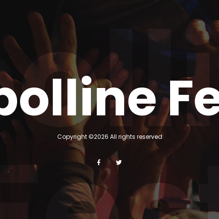
oll
olline F
Fes
Copyright ©
2026 All rights reserved