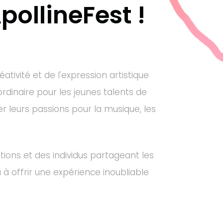
pollineFest !
ativité et de l'expression artistique
rdinaire pour les jeunes talents de
r leurs passions pour la musique, les
ions et des individus partageant les
à offrir une expérience inoubliable