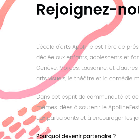
Rejoignez-nou
L'école d'arts Apolline est fière de pré
dédiée aux enfants, adolescents et fami
Genève, Morges, Lausanne, et d'autres 
arts visuels, le théâtre et la comédie m
Dans cet esprit de communauté et de pa
mêmes idées à soutenir le ApollineFest
aux participants et à encourager les je
Pourquoi devenir partenaire ?